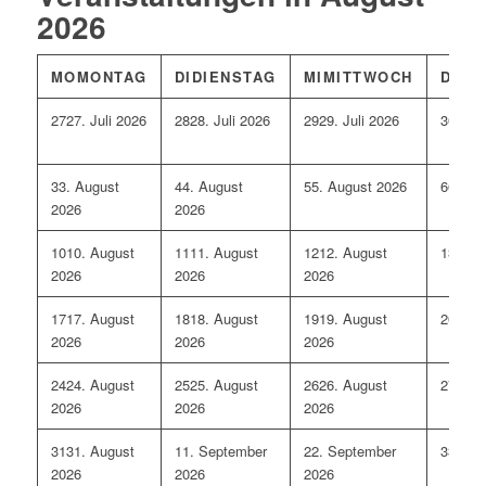
2026
MO
MONTAG
DI
DIENSTAG
MI
MITTWOCH
DO
D
27
27. Juli 2026
28
28. Juli 2026
29
29. Juli 2026
30
30. 
3
3. August
4
4. August
5
5. August 2026
6
6. Au
2026
2026
10
10. August
11
11. August
12
12. August
13
13. 
2026
2026
2026
17
17. August
18
18. August
19
19. August
20
20. 
2026
2026
2026
24
24. August
25
25. August
26
26. August
27
27. 
2026
2026
2026
31
31. August
1
1. September
2
2. September
3
3. Se
2026
2026
2026