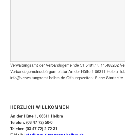
Verwaltungsamt der Verbandsgemeinde
51.548177
,
11.488202
Verwalt
Verbandsgemeindebürgermeister An der Hütte 1 06311 Helbra Tel.: 0347
info@verwaltungsamt-helbra.de Öffnungszeiten: Siehe Startseite
HERZLICH WILLKOMMEN
An der Hütte 1, 06311 Helbra
Telefon: (03 47 72) 50-0
Telefax: (03 47 72) 2 72 31
E-Mail:
info@verwaltungsamt-helbra.de