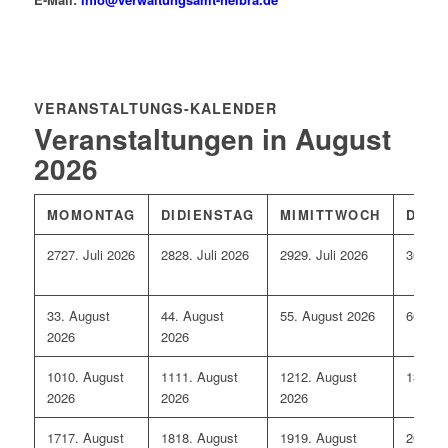
VERANSTALTUNGS-KALENDER
Veranstaltungen in August
2026
MO
MONTAG
DI
DIENSTAG
MI
MITTWOCH
DO
D
27
27. Juli 2026
28
28. Juli 2026
29
29. Juli 2026
30
30. 
3
3. August
4
4. August
5
5. August 2026
6
6. Au
2026
2026
10
10. August
11
11. August
12
12. August
13
13. 
2026
2026
2026
17
17. August
18
18. August
19
19. August
20
20. 