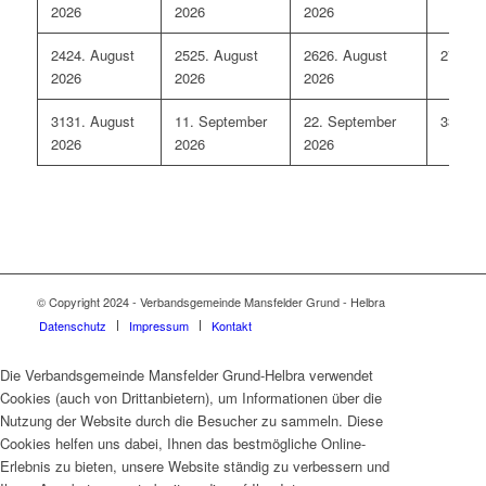
2026
2026
2026
24
24. August
25
25. August
26
26. August
27
27. 
2026
2026
2026
31
31. August
1
1. September
2
2. September
3
3. Se
2026
2026
2026
© Copyright 2024 - Verbandsgemeinde Mansfelder Grund - Helbra
Datenschutz
Impressum
Kontakt
Die Verbandsgemeinde Mansfelder Grund-Helbra verwendet
Cookies (auch von Drittanbietern), um Informationen über die
Nutzung der Website durch die Besucher zu sammeln. Diese
Cookies helfen uns dabei, Ihnen das bestmögliche Online-
Erlebnis zu bieten, unsere Website ständig zu verbessern und