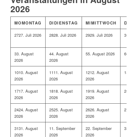
2026
MO
MONTAG
DI
DIENSTAG
MI
MITTWOCH
DO
D
27
27. Juli 2026
28
28. Juli 2026
29
29. Juli 2026
30
30. 
3
3. August
4
4. August
5
5. August 2026
6
6. Au
2026
2026
10
10. August
11
11. August
12
12. August
13
13. 
2026
2026
2026
17
17. August
18
18. August
19
19. August
20
20. 
2026
2026
2026
24
24. August
25
25. August
26
26. August
27
27. 
2026
2026
2026
31
31. August
1
1. September
2
2. September
3
3. Se
2026
2026
2026