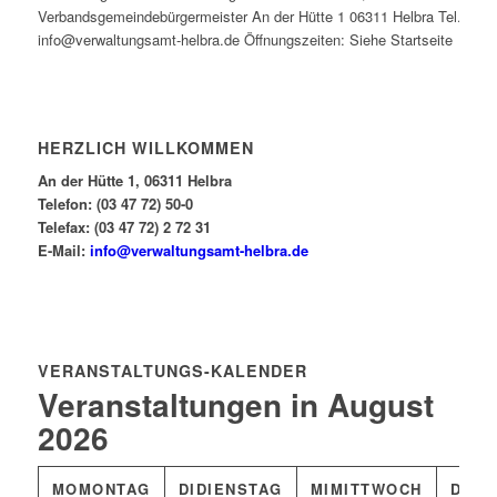
Verbandsgemeindebürgermeister An der Hütte 1 06311 Helbra Tel.: 0347
info@verwaltungsamt-helbra.de Öffnungszeiten: Siehe Startseite
HERZLICH WILLKOMMEN
An der Hütte 1, 06311 Helbra
Telefon: (03 47 72) 50-0
Telefax: (03 47 72) 2 72 31
E-Mail:
info@verwaltungsamt-helbra.de
VERANSTALTUNGS-KALENDER
Veranstaltungen in August
2026
MO
MONTAG
DI
DIENSTAG
MI
MITTWOCH
DO
D