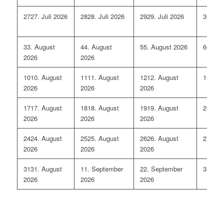
27
27. Juli 2026
28
28. Juli 2026
29
29. Juli 2026
30
30. 
3
3. August
4
4. August
5
5. August 2026
6
6. Au
2026
2026
10
10. August
11
11. August
12
12. August
13
13. 
2026
2026
2026
17
17. August
18
18. August
19
19. August
20
20. 
2026
2026
2026
24
24. August
25
25. August
26
26. August
27
27. 
2026
2026
2026
31
31. August
1
1. September
2
2. September
3
3. Se
2026
2026
2026