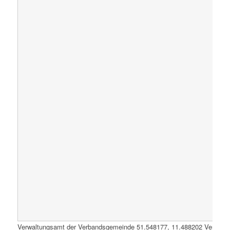
Verwaltungsamt der Verbandsgemeinde
51.548177
,
11.488202
Verwalt