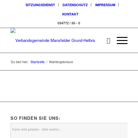
SITZUNGSDIENST
DATENSCHUTZ
IMPRESSUM
KONTAKT
034772 / 50 - 0
Du bist hier:
Startseite
/
Wahlergebnisse
SO FINDEN SIE UNS:
Karte wird geladen - bitte warten...