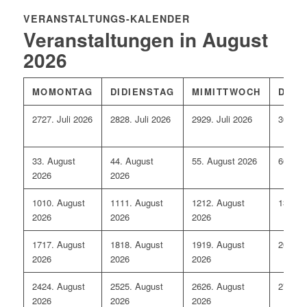
VERANSTALTUNGS-KALENDER
Veranstaltungen in August
2026
MO
MONTAG
DI
DIENSTAG
MI
MITTWOCH
DO
D
27
27. Juli 2026
28
28. Juli 2026
29
29. Juli 2026
30
30. 
3
3. August
4
4. August
5
5. August 2026
6
6. Au
2026
2026
10
10. August
11
11. August
12
12. August
13
13. 
2026
2026
2026
17
17. August
18
18. August
19
19. August
20
20. 
2026
2026
2026
24
24. August
25
25. August
26
26. August
27
27. 
2026
2026
2026