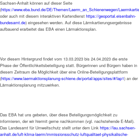
Sachsen-Anhalt können auf dieser Seite
(
https://www.eba.bund.de/DE/Themen/Laerm_an_Schienenwegen/Laermkartier
oder auch mit diesem interaktiven Kartendienst
https://geoportal.eisenbahn-
bundesamt.de
) eingesehen werden. Auf diese Lärmkartierungsergebnisse
aufbauend erarbeitet das EBA einen Lärmaktionsplan.
Vor diesem Hintergrund findet vom 13.03.2023 bis 24.04.2023 die erste
Phase der Öffentlichkeitsbeteiligung statt. Bürgerinnen und Bürgern haben in
diesem Zeitraum die Möglichkeit über eine Online-Beteiligungsplattform
(
https://www.laermaktionsplanung-schiene.de/portal/apps/sites/#/lap1
) an der
Lärmaktionsplanung mitzuwirken.
Das EBA hat uns gebeten, über diese Beteiligungsmöglichkeit zu
informieren, der wir hiermit gerne nachkommen (vgl. nachstehende E-Mail).
Das Landesamt für Umweltschutz stellt unter dem Link
https://lau.sachsen-
anhalt.de/luft-klima-laerm/immissionsschutz-luftqualitaet-physikalische-