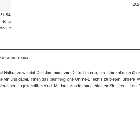
202
51.548177
,
11.488202
Verwaltungsamt der Verbandsgemeinde
ütte 1 06311 Helbra Tel.: 034772/ 50-0 E-Mail:
zeiten: Siehe Startseite
der Grund - Helbra
-Helbra verwendet Cookies (auch von Drittanbietern), um Informationen über
lfen uns dabei, Ihnen das bestmögliche Online-Erlebnis zu bieten, unsere W
Interessen zugeschnitten sind. Mit ihrer Zustimmung erklären Sie sich mit d