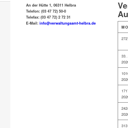
Ve
An der Hütte 1, 06311 Helbra
Au
Telefon: (03 47 72) 50-0
Telefax: (03 47 72) 2 72 31
E-Mail:
info@verwaltungsamt-helbra.de
M
27
2
3
3.
202
10
1
202
17
1
202
24
2
202
31
3