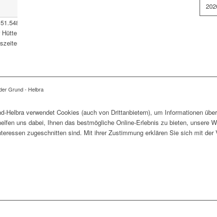
202
51.548177
,
11.488202
Verwaltungsamt der Verbandsgemeinde
ütte 1 06311 Helbra Tel.: 034772/ 50-0 E-Mail:
zeiten: Siehe Startseite
der Grund - Helbra
-Helbra verwendet Cookies (auch von Drittanbietern), um Informationen über
lfen uns dabei, Ihnen das bestmögliche Online-Erlebnis zu bieten, unsere W
Interessen zugeschnitten sind. Mit ihrer Zustimmung erklären Sie sich mit d