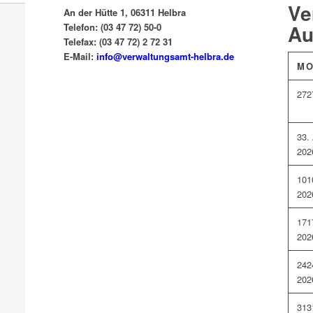
Ve
An der Hütte 1, 06311 Helbra
Au
Telefon: (03 47 72) 50-0
Telefax: (03 47 72) 2 72 31
E-Mail:
info@verwaltungsamt-helbra.de
M
27
2
3
3.
202
10
1
202
17
1
202
24
2
202
31
3