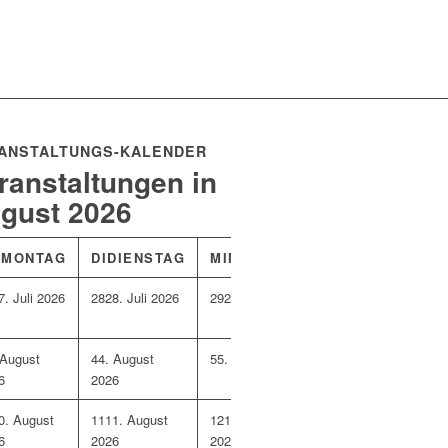
ANSTALTUNGS-KALENDER
ranstaltungen in
gust 2026
O
MONTAG
DI
DIENSTAG
MI
MITTWOCH
DO
DONNERST
7. Juli 2026
28
28. Juli 2026
29
29. Juli 2026
30
30. Juli 2026
 August
4
4. August
5
5. August 2026
6
6. August 2026
6
2026
0. August
11
11. August
12
12. August
13
13. August 2026
6
2026
2026