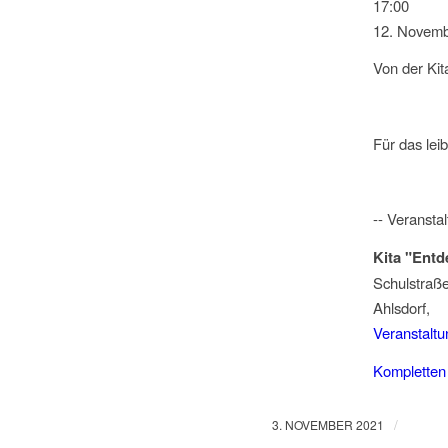
17:00
12. Novemb
Von der Kit
Für das lei
-- Veranstal
Kita "Entd
Schulstraß
Ahlsdorf
,
Veranstalt
Kompletten
/
3. NOVEMBER 2021