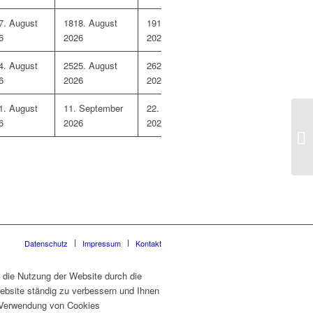
7. August
18
18. August
19
19. August
20
20. August 2026
6
2026
2026
4. August
25
25. August
26
26. August
27
27. August 2026
6
2026
2026
1. August
1
1. September
2
2. September
3
3. September 202
6
2026
2026
Ni
Datenschutz
Impressum
Kontakt
 die Nutzung der Website durch die
ebsite ständig zu verbessern und Ihnen
er Verwendung von Cookies