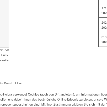
17
1
202
24
2
202
31
3
202
51.548177
,
11.488202
Verwaltungsamt der Verbandsgemeinde
ütte 1 06311 Helbra Tel.: 034772/ 50-0 E-Mail:
zeiten: Siehe Startseite
der Grund - Helbra
-Helbra verwendet Cookies (auch von Drittanbietern), um Informationen über
lfen uns dabei, Ihnen das bestmögliche Online-Erlebnis zu bieten, unsere W
Interessen zugeschnitten sind. Mit ihrer Zustimmung erklären Sie sich mit d