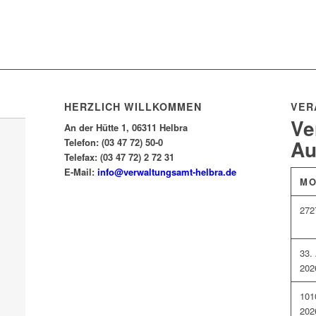
HERZLICH WILLKOMMEN
VER
Ve
An der Hütte 1, 06311 Helbra
Au
Telefon: (03 47 72) 50-0
Telefax: (03 47 72) 2 72 31
E-Mail:
info@verwaltungsamt-helbra.de
M
27
2
3
3.
202
10
1
202