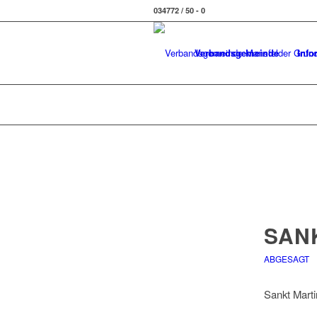
034772 / 50 - 0
Verbandsgemeinde
Info
SAN
ABGESAGT
Sankt Mart