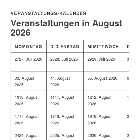
VERANSTALTUNGS-KALENDER
Veranstaltungen in August
2026
MO
MONTAG
DI
DIENSTAG
MI
MITTWOCH
DO
D
27
27. Juli 2026
28
28. Juli 2026
29
29. Juli 2026
30
30. 
3
3. August
4
4. August
5
5. August 2026
6
6. Au
2026
2026
10
10. August
11
11. August
12
12. August
13
13. 
2026
2026
2026
17
17. August
18
18. August
19
19. August
20
20. 
2026
2026
2026
24
24. August
25
25. August
26
26. August
27
27. 