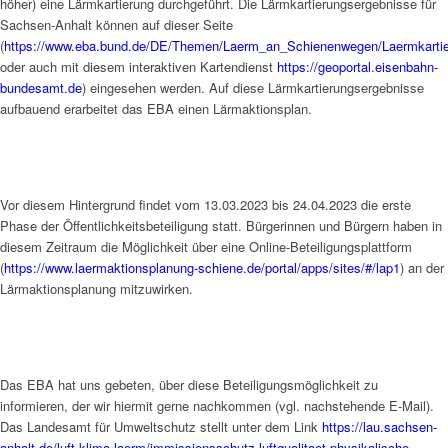
höher) eine Lärmkartierung durchgeführt. Die Lärmkartierungsergebnisse für
Sachsen-Anhalt können auf dieser Seite
(
https://www.eba.bund.de/DE/Themen/Laerm_an_Schienenwegen/Laermkartier
oder auch mit diesem interaktiven Kartendienst
https://geoportal.eisenbahn-
bundesamt.de
) eingesehen werden. Auf diese Lärmkartierungsergebnisse
aufbauend erarbeitet das EBA einen Lärmaktionsplan.
Vor diesem Hintergrund findet vom 13.03.2023 bis 24.04.2023 die erste
Phase der Öffentlichkeitsbeteiligung statt. Bürgerinnen und Bürgern haben in
diesem Zeitraum die Möglichkeit über eine Online-Beteiligungsplattform
(
https://www.laermaktionsplanung-schiene.de/portal/apps/sites/#/lap1
) an der
Lärmaktionsplanung mitzuwirken.
Das EBA hat uns gebeten, über diese Beteiligungsmöglichkeit zu
informieren, der wir hiermit gerne nachkommen (vgl. nachstehende E-Mail).
Das Landesamt für Umweltschutz stellt unter dem Link
https://lau.sachsen-
anhalt.de/luft-klima-laerm/immissionsschutz-luftqualitaet-physikalische-