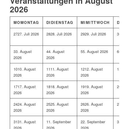
Veranstaltungen in August
2026
MO
MONTAG
DI
DIENSTAG
MI
MITTWOCH
DO
D
27
27. Juli 2026
28
28. Juli 2026
29
29. Juli 2026
30
30. 
3
3. August
4
4. August
5
5. August 2026
6
6. Au
2026
2026
10
10. August
11
11. August
12
12. August
13
13. 
2026
2026
2026
17
17. August
18
18. August
19
19. August
20
20. 
2026
2026
2026
24
24. August
25
25. August
26
26. August
27
27. 
2026
2026
2026
31
31. August
1
1. September
2
2. September
3
3. Se
2026
2026
2026