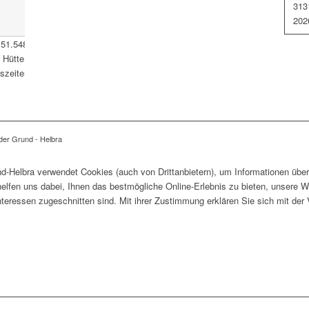
31
3
202
51.548177
,
11.488202
Verwaltungsamt der Verbandsgemeinde
ütte 1 06311 Helbra Tel.: 034772/ 50-0 E-Mail:
zeiten: Siehe Startseite
der Grund - Helbra
-Helbra verwendet Cookies (auch von Drittanbietern), um Informationen über
lfen uns dabei, Ihnen das bestmögliche Online-Erlebnis zu bieten, unsere W
Interessen zugeschnitten sind. Mit ihrer Zustimmung erklären Sie sich mit d