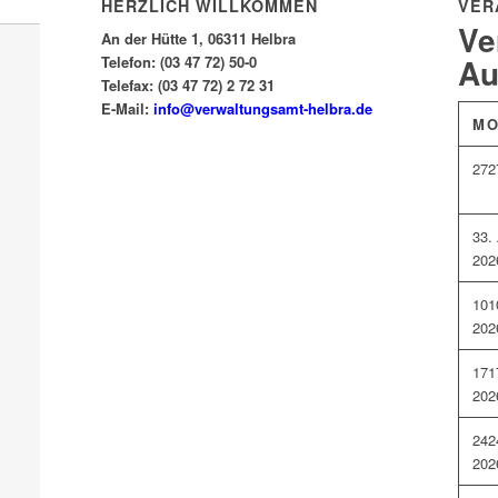
HERZLICH WILLKOMMEN
VER
Ve
An der Hütte 1, 06311 Helbra
Au
Telefon: (03 47 72) 50-0
Telefax: (03 47 72) 2 72 31
E-Mail:
info@verwaltungsamt-helbra.de
M
27
2
3
3.
202
10
1
202
17
1
202
24
2
202