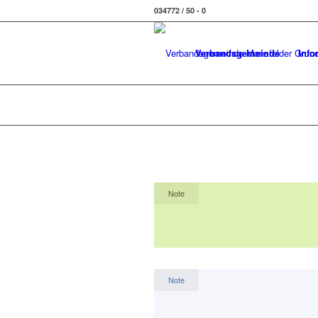
034772 / 50 - 0
Verbandsgemeinde
Info
Note
Note