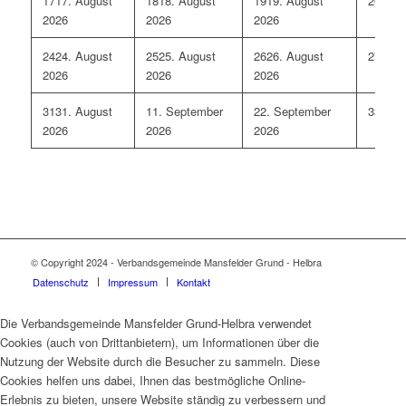
17
17. August
18
18. August
19
19. August
20
20. 
2026
2026
2026
24
24. August
25
25. August
26
26. August
27
27. 
2026
2026
2026
31
31. August
1
1. September
2
2. September
3
3. Se
2026
2026
2026
© Copyright 2024 - Verbandsgemeinde Mansfelder Grund - Helbra
Datenschutz
Impressum
Kontakt
Die Verbandsgemeinde Mansfelder Grund-Helbra verwendet
Cookies (auch von Drittanbietern), um Informationen über die
Nutzung der Website durch die Besucher zu sammeln. Diese
Cookies helfen uns dabei, Ihnen das bestmögliche Online-
Erlebnis zu bieten, unsere Website ständig zu verbessern und