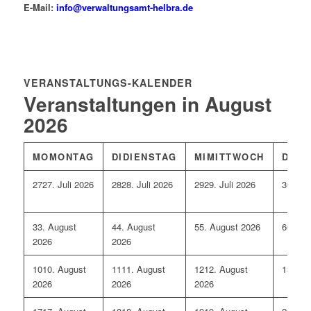
E-Mail:
info@verwaltungsamt-helbra.de
VERANSTALTUNGS-KALENDER
Veranstaltungen in August
2026
MO
MONTAG
DI
DIENSTAG
MI
MITTWOCH
DO
D
27
27. Juli 2026
28
28. Juli 2026
29
29. Juli 2026
30
30. 
3
3. August
4
4. August
5
5. August 2026
6
6. Au
2026
2026
10
10. August
11
11. August
12
12. August
13
13. 
2026
2026
2026