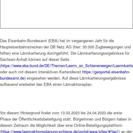
Das Eisenbahn-Bundesamt (EBA) hat im vergangenen Jahr für die
Haupteisenbahnstrecken der DB Netz AG (hier: 30.000 Zugbewegungen und
höher) eine Lärmkartierung durchgeführt. Die Lärmkartierungsergebnisse für
Sachsen-Anhalt können auf dieser Seite
(
https://www.eba.bund.de/DE/Themen/Laerm_an_Schienenwegen/Laermkartier
oder auch mit diesem interaktiven Kartendienst
https://geoportal.eisenbahn-
bundesamt.de
) eingesehen werden. Auf diese Lärmkartierungsergebnisse
aufbauend erarbeitet das EBA einen Lärmaktionsplan.
Vor diesem Hintergrund findet vom 13.03.2023 bis 24.04.2023 die erste
Phase der Öffentlichkeitsbeteiligung statt. Bürgerinnen und Bürgern haben in
diesem Zeitraum die Möglichkeit über eine Online-Beteiligungsplattform
(
https://www.laermaktionsplanung-schiene.de/portal/apps/sites/#/lap1
) an der