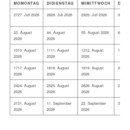
MO
MONTAG
DI
DIENSTAG
MI
MITTWOCH
DO
D
27
27. Juli 2026
28
28. Juli 2026
29
29. Juli 2026
30
30. 
3
3. August
4
4. August
5
5. August 2026
6
6. Au
2026
2026
10
10. August
11
11. August
12
12. August
13
13. 
2026
2026
2026
17
17. August
18
18. August
19
19. August
20
20. 
2026
2026
2026
24
24. August
25
25. August
26
26. August
27
27. 
2026
2026
2026
31
31. August
1
1. September
2
2. September
3
3. Se
2026
2026
2026