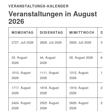
VERANSTALTUNGS-KALENDER
Veranstaltungen in August
2026
MO
MONTAG
DI
DIENSTAG
MI
MITTWOCH
DO
D
27
27. Juli 2026
28
28. Juli 2026
29
29. Juli 2026
30
30. 
3
3. August
4
4. August
5
5. August 2026
6
6. Au
2026
2026
10
10. August
11
11. August
12
12. August
13
13. 
2026
2026
2026
17
17. August
18
18. August
19
19. August
20
20. 
2026
2026
2026
24
24. August
25
25. August
26
26. August
27
27. 
2026
2026
2026