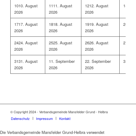
10
10. August
11
11. August
12
12. August
13
13. 
2026
2026
2026
17
17. August
18
18. August
19
19. August
20
20. 
2026
2026
2026
24
24. August
25
25. August
26
26. August
27
27. 
2026
2026
2026
31
31. August
1
1. September
2
2. September
3
3. Se
2026
2026
2026
© Copyright 2024 - Verbandsgemeinde Mansfelder Grund - Helbra
Datenschutz
Impressum
Kontakt
Die Verbandsgemeinde Mansfelder Grund-Helbra verwendet