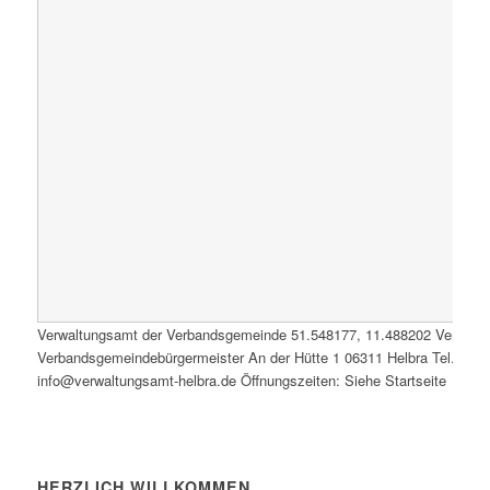
Verwaltungsamt der Verbandsgemeinde
51.548177
,
11.488202
Verwalt
Verbandsgemeindebürgermeister An der Hütte 1 06311 Helbra Tel.: 0347
info@verwaltungsamt-helbra.de Öffnungszeiten: Siehe Startseite
HERZLICH WILLKOMMEN