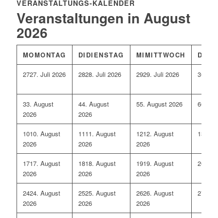
VERANSTALTUNGS-KALENDER
Veranstaltungen in August
2026
MO
MONTAG
DI
DIENSTAG
MI
MITTWOCH
DO
D
27
27. Juli 2026
28
28. Juli 2026
29
29. Juli 2026
30
30. 
3
3. August
4
4. August
5
5. August 2026
6
6. Au
2026
2026
10
10. August
11
11. August
12
12. August
13
13. 
2026
2026
2026
17
17. August
18
18. August
19
19. August
20
20. 
2026
2026
2026
24
24. August
25
25. August
26
26. August
27
27. 
2026
2026
2026