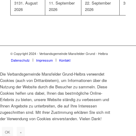
31
31. August
1
1. September
2
2. September
3
3. Se
2026
2026
2026
© Copyright 2024 - Verbandsgemeinde Mansfelder Grund - Helbra
Datenschutz
Impressum
Kontakt
Die Verbandsgemeinde Mansfelder Grund-Helbra verwendet
Cookies (auch von Drittanbietern), um Informationen über die
Nutzung der Website durch die Besucher zu sammeln. Diese
Cookies helfen uns dabei, Ihnen das bestmögliche Online-
Erlebnis zu bieten, unsere Website ständig zu verbessern und
Ihnen Angebote zu unterbreiten, die auf Ihre Interessen
zugeschnitten sind. Mit ihrer Zustimmung erklären Sie sich mit
der Verwendung von Cookies einverstanden. Vielen Dank!
OK
×