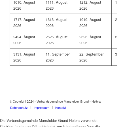
10
10. August
11
11. August
12
12. August
13
13. 
2026
2026
2026
17
17. August
18
18. August
19
19. August
20
20. 
2026
2026
2026
24
24. August
25
25. August
26
26. August
27
27. 
2026
2026
2026
31
31. August
1
1. September
2
2. September
3
3. Se
2026
2026
2026
© Copyright 2024 - Verbandsgemeinde Mansfelder Grund - Helbra
Datenschutz
Impressum
Kontakt
Die Verbandsgemeinde Mansfelder Grund-Helbra verwendet
Cookies (auch von Drittanbietern), um Informationen über die