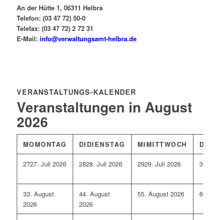
An der Hütte 1, 06311 Helbra
Telefon: (03 47 72) 50-0
Telefax: (03 47 72) 2 72 31
E-Mail:
info@verwaltungsamt-helbra.de
VERANSTALTUNGS-KALENDER
Veranstaltungen in August
2026
MO
MONTAG
DI
DIENSTAG
MI
MITTWOCH
DO
D
27
27. Juli 2026
28
28. Juli 2026
29
29. Juli 2026
30
30. 
3
3. August
4
4. August
5
5. August 2026
6
6. Au
2026
2026