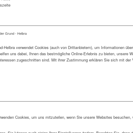
zeiten: Siehe Startseite
der Grund - Helbra
-Helbra verwendet Cookies (auch von Drittanbietern), um Informationen über
lfen uns dabei, Ihnen das bestmögliche Online-Erlebnis zu bieten, unsere W
Interessen zugeschnitten sind. Mit ihrer Zustimmung erklären Sie sich mit d
erwenden Cookies, um uns mitzuteilen, wenn Sie unsere Websites besuchen, wi
ren. Sie können auch einige Ihrer Einstellungen ändern. Beachten Sie, dass 