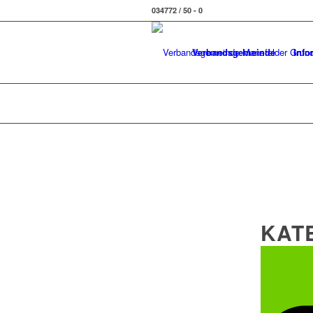
034772 / 50 - 0
Verbandsgemeinde
Info
KAT