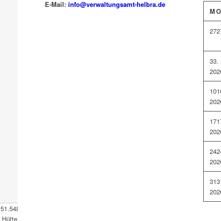
E-Mail:
info@verwaltungsamt-helbra.de
M
27
2
3
3.
202
10
1
202
17
1
202
24
2
202
31
3
202
51.548177
,
11.488202
Verwaltungsamt der Verbandsgemeinde
ütte 1 06311 Helbra Tel.: 034772/ 50-0 E-Mail: