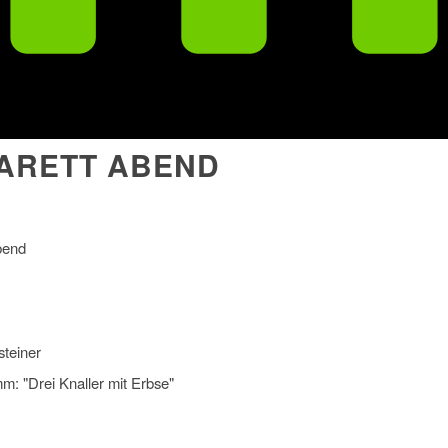
ARETT ABEND
bend
steiner
m: "Drei Knaller mit Erbse"