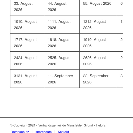
3
3. August
4
4. August
5
5. August 2026
6
6. Au
2026
2026
10
10. August
11
11. August
12
12. August
13
13. 
2026
2026
2026
17
17. August
18
18. August
19
19. August
20
20. 
2026
2026
2026
24
24. August
25
25. August
26
26. August
27
27. 
2026
2026
2026
31
31. August
1
1. September
2
2. September
3
3. Se
2026
2026
2026
© Copyright 2024 - Verbandsgemeinde Mansfelder Grund - Helbra
Datenschutz
Impressum
Kontakt