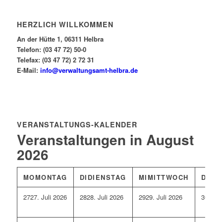
HERZLICH WILLKOMMEN
An der Hütte 1, 06311 Helbra
Telefon: (03 47 72) 50-0
Telefax: (03 47 72) 2 72 31
E-Mail:
info@verwaltungsamt-helbra.de
VERANSTALTUNGS-KALENDER
Veranstaltungen in August
2026
MO
MONTAG
DI
DIENSTAG
MI
MITTWOCH
DO
D
27
27. Juli 2026
28
28. Juli 2026
29
29. Juli 2026
30
30. 