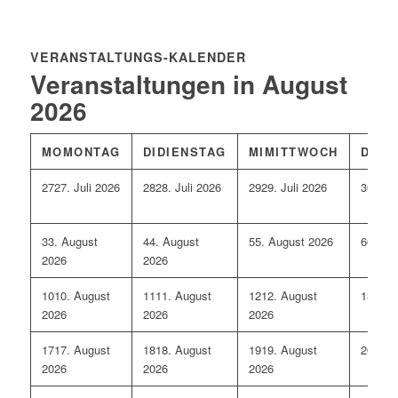
VERANSTALTUNGS-KALENDER
Veranstaltungen in August
2026
MO
MONTAG
DI
DIENSTAG
MI
MITTWOCH
DO
D
27
27. Juli 2026
28
28. Juli 2026
29
29. Juli 2026
30
30. 
3
3. August
4
4. August
5
5. August 2026
6
6. Au
2026
2026
10
10. August
11
11. August
12
12. August
13
13. 
2026
2026
2026
17
17. August
18
18. August
19
19. August
20
20. 
2026
2026
2026