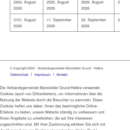
24
24. August
25
25. August
26
26. August
27
27. 
2026
2026
2026
31
31. August
1
1. September
2
2. September
3
3. Se
2026
2026
2026
© Copyright 2024 - Verbandsgemeinde Mansfelder Grund - Helbra
Datenschutz
Impressum
Kontakt
Die Verbandsgemeinde Mansfelder Grund-Helbra verwendet
Cookies (auch von Drittanbietern), um Informationen über die
Nutzung der Website durch die Besucher zu sammeln. Diese
Cookies helfen uns dabei, Ihnen das bestmögliche Online-
Erlebnis zu bieten, unsere Website ständig zu verbessern und
Ihnen Angebote zu unterbreiten, die auf Ihre Interessen
zugeschnitten sind. Mit ihrer Zustimmung erklären Sie sich mit