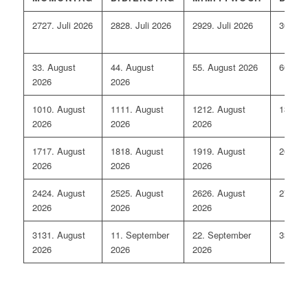
27
27. Juli 2026
28
28. Juli 2026
29
29. Juli 2026
30
30. 
3
3. August
4
4. August
5
5. August 2026
6
6. Au
2026
2026
10
10. August
11
11. August
12
12. August
13
13. 
2026
2026
2026
17
17. August
18
18. August
19
19. August
20
20. 
2026
2026
2026
24
24. August
25
25. August
26
26. August
27
27. 
2026
2026
2026
31
31. August
1
1. September
2
2. September
3
3. Se
2026
2026
2026