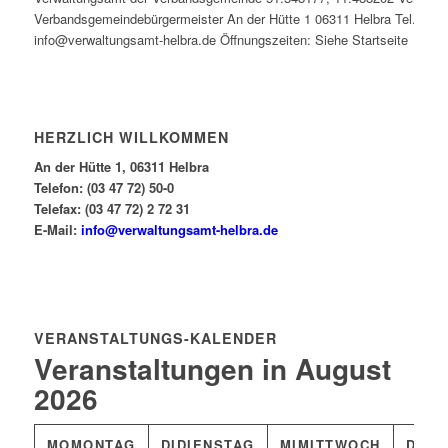
Verbandsgemeindebürgermeister An der Hütte 1 06311 Helbra Tel.: 0347
info@verwaltungsamt-helbra.de Öffnungszeiten: Siehe Startseite
HERZLICH WILLKOMMEN
An der Hütte 1, 06311 Helbra
Telefon: (03 47 72) 50-0
Telefax: (03 47 72) 2 72 31
E-Mail:
info@verwaltungsamt-helbra.de
VERANSTALTUNGS-KALENDER
Veranstaltungen in August
2026
MO
MONTAG
DI
DIENSTAG
MI
MITTWOCH
DO
D