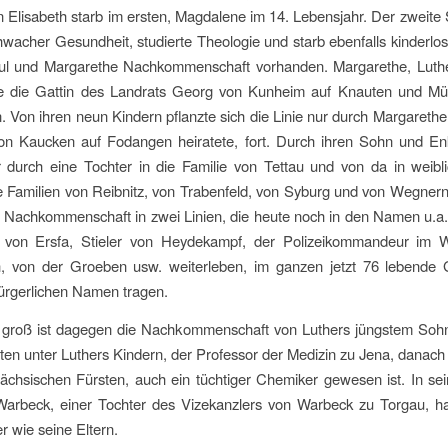
 Elisabeth starb im ersten, Magdalene im 14. Lebensjahr. Der zweite
wacher Gesundheit, studierte Theologie und starb ebenfalls kinderlos.
ul und Margarethe Nachkommenschaft vorhanden. Margarethe, Luthe
e die Gattin des Landrats Georg von Kunheim auf Knauten und Mü
 Von ihren neun Kindern pflanzte sich die Linie nur durch Margarethe
on Kaucken auf Fodangen heiratete, fort. Durch ihren Sohn und Enk
r durch eine Tochter in die Familie von Tettau und von da in weibl
ie Familien von Reibnitz, von Trabenfeld, von Syburg und von Wegner
die Nachkommenschaft in zwei Linien, die heute noch in den Namen u.a
 von Ersfa, Stieler von Heydekampf, der Polizeikommandeur im 
ch, von der Groeben usw. weiterleben, im ganzen jetzt 76 lebende G
ürgerlichen Namen tragen.
 groß ist dagegen die Nachkommenschaft von Luthers jüngstem Soh
en unter Luthers Kindern, der Professor der Medizin zu Jena, danach 
chsischen Fürsten, auch ein tüchtiger Chemiker gewesen ist. In se
arbeck, einer Tochter des Vizekanzlers von Warbeck zu Torgau, ha
r wie seine Eltern.