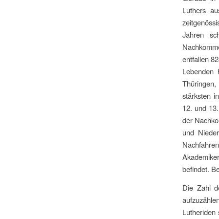
Luthers au
zeitgenöss
Jahren sc
Nachkommen
entfallen 
Lebenden h
Thüringen,
stärksten 
12. und 13.
der Nachko
und Nieder
Nachfahre
Akademike
befindet. B
Die Zahl d
aufzuzählen
Lutheriden