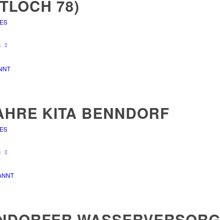
TLOCH 78)
ES
n
NNT
JAHRE KITA BENNDORF
ES
n
ANNT
NDORFER WASSERVERSOR