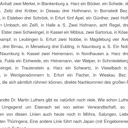
 Anhalt zwei Merkel, in Blankenburg a. Harz ein Böcker, ein Schede, dr
b. Zeitz drei Kröber, in Dessau drei Hothmann, in Bornstedt Bez.
 in Eisleben drei Schröck, in Erfurt fünf Apel, ein Günther, zwei Ho
ein Umbach, ein Zeiß, in Halle a. S. Zwei Hofmann, acht Regel, dre
 Elster zwei Schweingel, in Kassel ein Möbius, zwei Sartorius, in Kösen
ampf, in Leubingen b. Erfurt zwei Nobbe, in Magdeburg vier Aven
 drei Birnau, in Merseburg drei Eubling, in Naumburg a. S. Ein No
 Naumburg b. Kassel zwei Heinemann, in Nordhausen a. Harz drei
a. Fulda ein Eichwede, ein Heinemann, vier Walper, in Schmiedeberg
ingel, in Trautenstein a. Harz ein Schwartz, in Vieselbach b.
h, in Wenigensömmern b. Erfurt ein Fischer, in Wieskau Bez. 
, die sich sämtlich rühmen können, direkte Nachkommen des großen 
ndte Dr. Martin Luthers gibt es natürlich noch viele. Wie schon Luth
 Umgegend um Eisenach sei von seiner Verwandtschaft, so f
 von diesen Linien auch heute noch in Möhra, Salungen, Lieb
en Thüringens. Eine andere Linie führt nach Japan (mit Eingeborene