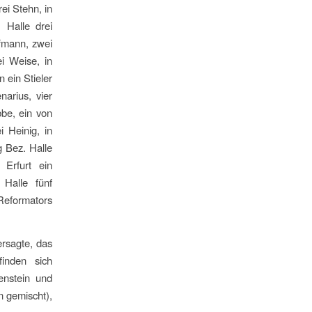
ei Stehn, in
 Halle drei
ffmann, zwei
i Weise, in
 ein Stieler
arius, vier
bbe, ein von
 Heinig, in
 Bez. Halle
 Erfurt ein
Halle fünf
Reformators
ersagte, das
inden sich
enstein und
n gemischt),