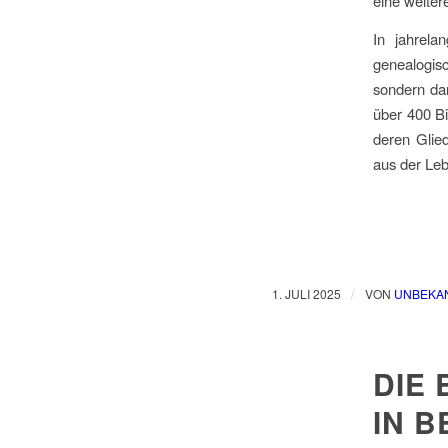
eine weiter
In jahrela
genealogis
sondern da
über 400 Bi
deren Glie
aus der Leb
/
1. JULI 2025
VON
UNBEKA
DIE
IN 