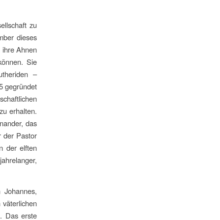
llschaft zu
mber dieses
e ihre Ahnen
können. Sie
utheriden –
25 gegründet
haftlichen
u erhalten.
einander, das
r der Pastor
 der elften
ahrelanger,
n Johannes,
 väterlichen
s. Das erste