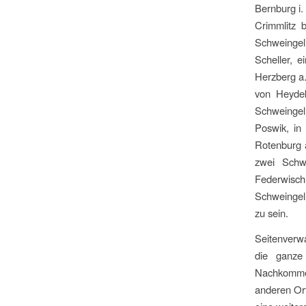
Bernburg i.
Crimmlitz 
Schweingel,
Scheller, 
Herzberg a.
von Heydek
Schweingel,
Poswik, in
Rotenburg 
zwei Schwe
Federwisc
Schweingel
zu sein.
Seitenverwa
die ganze
Nachkommen
anderen Ort