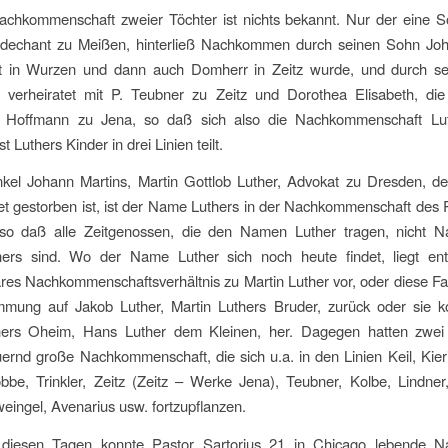
achkommenschaft zweier Töchter ist nichts bekannt. Nur der eine 
dechant zu Meißen, hinterließ Nachkommen durch seinen Sohn Joh
rat in Wurzen und dann auch Domherr in Zeitz wurde, und durch se
 verheiratet mit P. Teubner zu Zeitz und Dorothea Elisabeth, die
 Hoffmann zu Jena, so daß sich also die Nachkommenschaft Lu
 Luthers Kinder in drei Linien teilt.
kel Johann Martins, Martin Gottlob Luther, Advokat zu Dresden, de
et gestorben ist, ist der Name Luthers in der Nachkommenschaft des
 so daß alle Zeitgenossen, die den Namen Luther tragen, nicht
hers sind. Wo der Name Luther sich noch heute findet, liegt en
es Nachkommenschaftsverhältnis zu Martin Luther vor, oder diese Fam
mmung auf Jakob Luther, Martin Luthers Bruder, zurück oder sie
hers Oheim, Hans Luther dem Kleinen, her. Dagegen hatten zwei
ernd große Nachkommenschaft, die sich u.a. in den Linien Keil, Kier
bbe, Trinkler, Zeitz (Zeitz – Werke Jena), Teubner, Kolbe, Lindner
eingel, Avenarius usw. fortzupflanzen.
 diesen Tagen konnte Pastor Sartorius 21 in Chicago lebende 