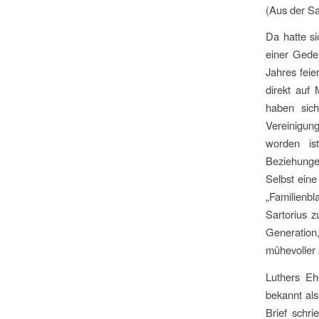
(Aus der S
Da hatte s
einer Gede
Jahres feie
direkt auf
haben sich
Vereinigung
worden is
Beziehunge
Selbst eine 
„Familienbl
Sartorius 
Generation
mühevoller 
Luthers Eh
bekannt als
Brief schri