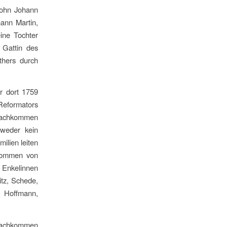
Sohn Johann
ann Martin,
ine Tochter
 Gattin des
thers durch
r dort 1759
 Reformators
 Nachkommen
tweder kein
ilien leiten
 kommen von
 Enkelinnen
itz, Schede,
, Hoffmann,
Nachkommen