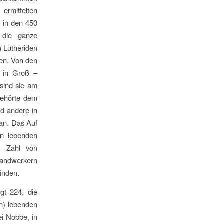
ermittelten
 in den 450
 die ganze
 Lutheriden
en. Von den
0 in Groß –
sind sie am
gehörte dem
nd andere in
an. Das Auf
en lebenden
n Zahl von
andwerkern
inden.
gt 224, die
en) lebenden
ei Nobbe, in