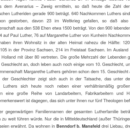
s dem Avenarius – Zweig ermitteln, so daß heute die Zahl der 
ischen Lutheriden gerade 900 beträgt. 640 Nachkommen Luthers sind
hon gestorben, davon 23 im Weltkrieg gefallen, so daß also
schaft aus den 538 Ehen etwa 1500 beträgt. Von den 900 lebenden
824 auf Paul Luther, 76 auf Margarethe Luther von Kunheim Nachkomm
aben ihren Wohnsitz in der alten Heimat nahezu die Hälfte: 12
 105 in der Provinz Sachsen, 214 im Freistaat Sachsen. Im Ausland 
in Holland mit über 80 vertreten. Die große Mehrzahl der Lebenden 
 Geschlecht an, doch leben auch noch einige vom 10. Geschlecht, u
mmenschaft Margarethe Luthers gehören schon dem 15. Geschlecht 
 der Geschlechter zeigt sich auch in der Tatsache, das unter d
n Luthers sich heute noch neben einer verhältnismäßig große
rn eine große Reihe von Landarbeitern, Fabrikarbeitern und H
emerkenswert ist dagegen, das sich unter ihnen nur fünf Theologen bef
er gegenwärtigen Familiennamen der gesamten Lutherfamilie beträ
 zu weit führen würde. Nur die in Mitteldeutschland (außer Thüring
 seien erwähnt. Da wohnen in
Benndorf b. Mansfeld
drei Liebau, dr