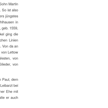
 Sohn Martin
 So ist also
rs jüngstes
hlhausen in
, geb. 1559,
el ging die
ichen Linien
n. Von da an
. von Lettow
Westen, von
lieder, von
n Paul, dem
Leibarzt bei
iner Ehe mit
tte er auch