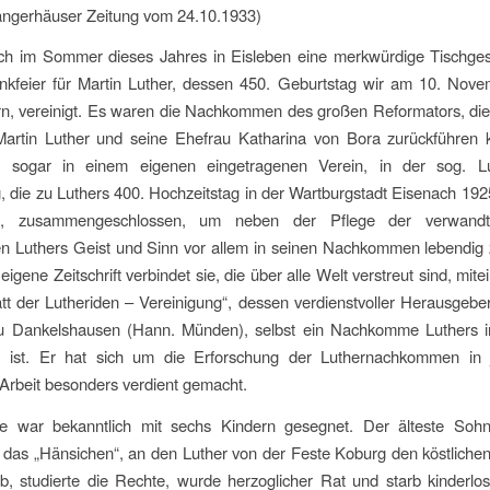
angerhäuser Zeitung vom 24.10.1933)
ich im Sommer dieses Jahres in Eisleben eine merkwürdige Tischgese
nkfeier für Martin Luther, dessen 450. Geburtstag wir am 10. Nove
rn, vereinigt. Es waren die Nachkommen des großen Reformators, di
 Martin Luther und seine Ehefrau Katharina von Bora zurückführen 
 sogar in einem eigenen eingetragenen Verein, in der sog. L
, die zu Luthers 400. Hochzeitstag in der Wartburgstadt Eisenach 19
t, zusammengeschlossen, um neben der Pflege der verwandtsc
n Luthers Geist und Sinn vor allem in seinen Nachkommen lebendig z
eigene Zeitschrift verbindet sie, die über alle Welt verstreut sind, mit
att der Lutheriden – Vereinigung“, dessen verdienstvoller Herausgebe
zu Dankelshausen (Hann. Münden), selbst ein Nachkomme Luthers in
, ist. Er hat sich um die Erforschung der Luthernachkommen in j
Arbeit besonders verdient gemacht.
e war bekanntlich mit sechs Kindern gesegnet. Der älteste Soh
 das „Hänsichen“, an den Luther von der Feste Koburg den köstlichen
eb, studierte die Rechte, wurde herzoglicher Rat und starb kinderlo