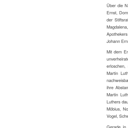
Über die N
Ernst, Dom
der Stifts
Magdalena,
Apothekers
Johann Ernst
Mit dem En
unverheirat
erloschen,
Martin Lut
nachweisbar
ihre Absta
Martin Lut
Luthers dau
Möbius, No
Vogel, Schw
Gerade in