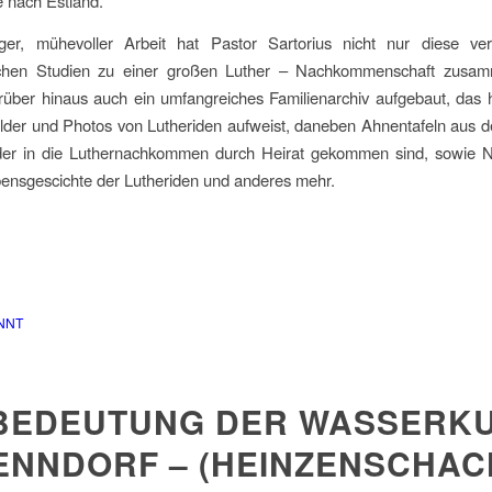
e nach Estland.
nger, mühevoller Arbeit hat Pastor Sartorius nicht nur diese verd
chen Studien zu einer großen Luther – Nachkommenschaft zusamm
rüber hinaus auch ein umfangreiches Familienarchiv aufgebaut, das 
lder und Photos von Lutheriden aufweist, daneben Ahnentafeln aus d
der in die Luthernachkommen durch Heirat gekommen sind, sowie N
ensgescichte der Lutheriden und anderes mehr.
NNT
 BEDEUTUNG DER WASSERK
BENNDORF – (HEINZENSCHAC