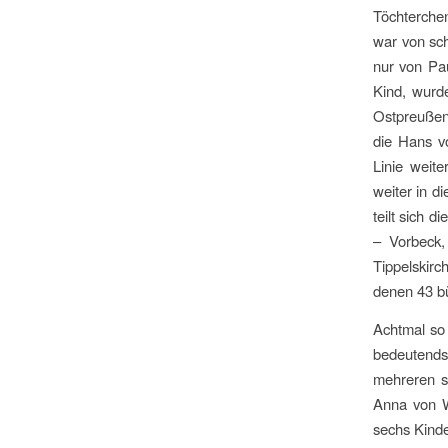
Töchterchen
war von sch
nur von Pa
Kind, wurd
Ostpreußen.
die Hans v
Linie weite
weiter in d
teilt sich 
– Vorbeck,
Tippelskir
denen 43 b
Achtmal so
bedeutendst
mehreren sä
Anna von W
sechs Kinde