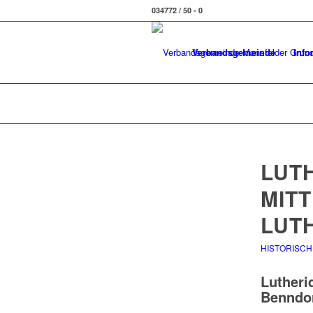
034772 / 50 - 0
Verbandsgemeinde
Info
LUT
MIT
LUT
HISTORISCH
Lutheri
Benndo