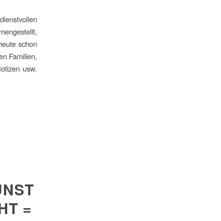
ienstvollen
engestellt,
heute schon
en Familien,
otizen usw.
UNST
HT =