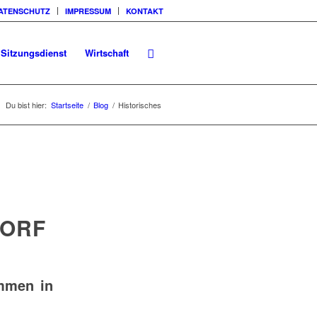
ATENSCHUTZ
IMPRESSUM
KONTAKT
Sitzungsdienst
Wirtschaft
Du bist hier:
Startseite
/
Blog
/
Historisches
DORF
ommen in