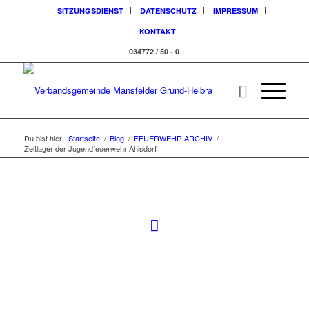
SITZUNGSDIENST
DATENSCHUTZ
IMPRESSUM
KONTAKT
034772 / 50 - 0
Du bist hier:
Startseite
/
Blog
/
FEUERWEHR ARCHIV
/
Zeltlager der Jugendfeuerwehr Ahlsdorf