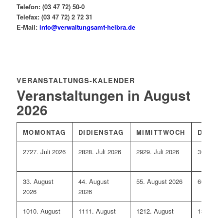
Telefon: (03 47 72) 50-0
Telefax: (03 47 72) 2 72 31
E-Mail:
info@verwaltungsamt-helbra.de
VERANSTALTUNGS-KALENDER
Veranstaltungen in August
2026
MO
MONTAG
DI
DIENSTAG
MI
MITTWOCH
DO
D
27
27. Juli 2026
28
28. Juli 2026
29
29. Juli 2026
30
30. 
3
3. August
4
4. August
5
5. August 2026
6
6. Au
2026
2026
10
10. August
11
11. August
12
12. August
13
13. 