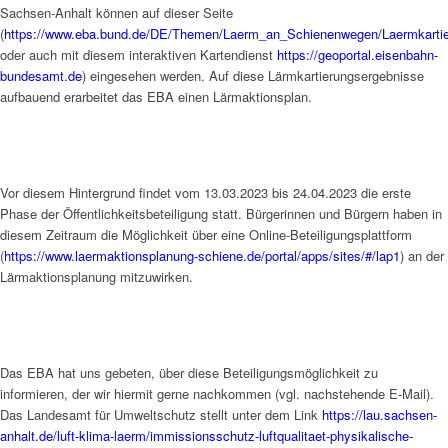
Sachsen-Anhalt können auf dieser Seite
(
https://www.eba.bund.de/DE/Themen/Laerm_an_Schienenwegen/Laermkartier
oder auch mit diesem interaktiven Kartendienst
https://geoportal.eisenbahn-
bundesamt.de
) eingesehen werden. Auf diese Lärmkartierungsergebnisse
aufbauend erarbeitet das EBA einen Lärmaktionsplan.
Vor diesem Hintergrund findet vom 13.03.2023 bis 24.04.2023 die erste
Phase der Öffentlichkeitsbeteiligung statt. Bürgerinnen und Bürgern haben in
diesem Zeitraum die Möglichkeit über eine Online-Beteiligungsplattform
(
https://www.laermaktionsplanung-schiene.de/portal/apps/sites/#/lap1
) an der
Lärmaktionsplanung mitzuwirken.
Das EBA hat uns gebeten, über diese Beteiligungsmöglichkeit zu
informieren, der wir hiermit gerne nachkommen (vgl. nachstehende E-Mail).
Das Landesamt für Umweltschutz stellt unter dem Link
https://lau.sachsen-
anhalt.de/luft-klima-laerm/immissionsschutz-luftqualitaet-physikalische-