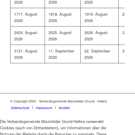
2026
2026
2026
17
17. August
18
18. August
19
19. August
20
20. 
2026
2026
2026
24
24. August
25
25. August
26
26. August
27
27. 
2026
2026
2026
31
31. August
1
1. September
2
2. September
3
3. Se
2026
2026
2026
© Copyright 2024 - Verbandsgemeinde Mansfelder Grund - Helbra
Datenschutz
Impressum
Kontakt
Die Verbandsgemeinde Mansfelder Grund-Helbra verwendet
Cookies (auch von Drittanbietern), um Informationen über die
Nutzung der Website durch die Besucher zu sammeln. Diese