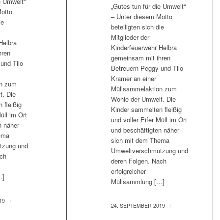
e Umwelt“
„Gutes tun für die Umwelt“
otto
– Unter diesem Motto
ie
beteiligten sich die
Mitglieder der
Helbra
Kinderfeuerwehr Helbra
hren
gemeinsam mit ihren
und Tilo
Betreuern Peggy und Tilo
Kramer an einer
on zum
Müllsammelaktion zum
t. Die
Wohle der Umwelt. Die
 fleißig
Kinder sammelten fleißig
üll im Ort
und voller Eifer Müll im Ort
n näher
und beschäftigten näher
ema
sich mit dem Thema
tzung und
Umweltverschmutzung und
ach
deren Folgen. Nach
erfolgreicher
…]
Müllsammlung […]
/
19
/
24. SEPTEMBER 2019