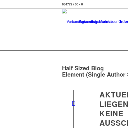
034772 / 50 - 0
Verbandsgemeinde
Info
Half Sized Blog
Element (Single Author 
AKTUE
LIEGE
KEINE
AUSSC