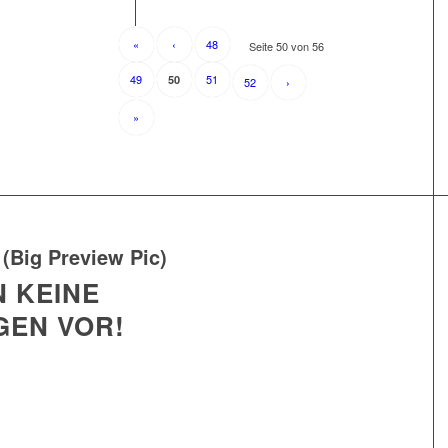
«
‹
48
Seite 50 von 56
49
51
50
52
›
»
 (Big Preview Pic)
N KEINE
GEN VOR!