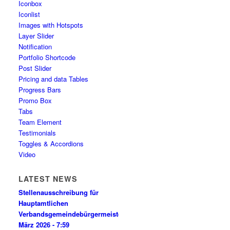
Iconbox
Iconlist
Images with Hotspots
Layer Slider
Notification
Portfolio Shortcode
Post Slider
Pricing and data Tables
Progress Bars
Promo Box
Tabs
Team Element
Testimonials
Toggles & Accordions
Video
LATEST NEWS
Stellenausschreibung für
Hauptamtlichen
Verbandsgemeindebürgermeister*
27.
März 2026 - 7:59