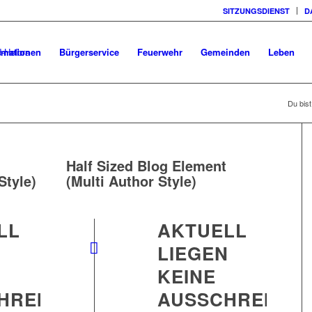
SITZUNGSDIENST
D
rmationen
Bürgerservice
Feuerwehr
Gemeinden
Leben
Du bist
Half Sized Blog Element
Style)
(Multi Author Style)
LL
AKTUELL
N
LIEGEN
KEINE
HREIBUNGEN
AUSSCHREIBU