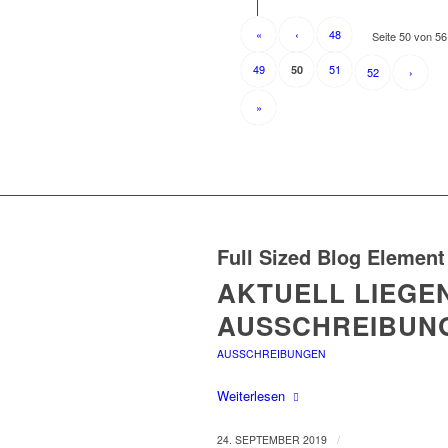
«
‹
48
Seite 50 von 56
49
51
50
52
›
»
Full Sized Blog Element
AKTUELL LIEGE
AUSSCHREIBUN
AUSSCHREIBUNGEN
Weiterlesen
/
24. SEPTEMBER 2019