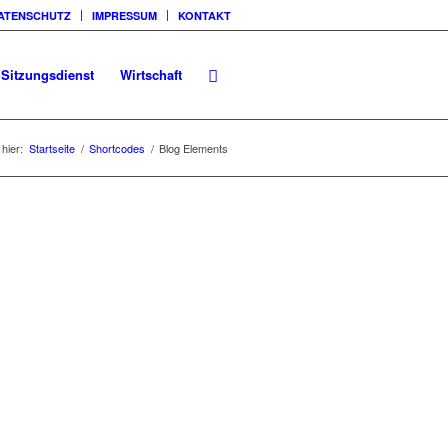
ATENSCHUTZ
IMPRESSUM
KONTAKT
Sitzungsdienst
Wirtschaft
 hier:
Startseite
/
Shortcodes
/
Blog Elements
NGEN