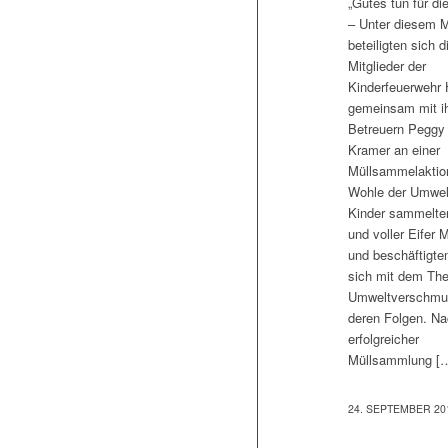
„Gutes tun für di
– Unter diesem M
beteiligten sich d
Mitglieder der
Kinderfeuerwehr 
gemeinsam mit i
Betreuern Peggy 
Kramer an einer
Müllsammelakti
Wohle der Umwel
Kinder sammelten
und voller Eifer M
und beschäftigte
sich mit dem Th
Umweltverschmu
deren Folgen. N
erfolgreicher
Müllsammlung [
24. SEPTEMBER 20